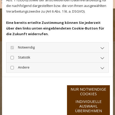
Abs. 1 TDDDG) sowie der anschließenden Datenverarbeitung für
die nachfolgend dargestellten bzw. die von Ihnen ausgewählten
Verarbeitungszwecke zu (Art 6 Abs. 1 lit. a. DSGVO).
Datenschutzerklärung
Eine bereits erteilte Zustimmung können Sie jederzeit
über den links unten eingeblendeten Cookie-Button für
die Zukunft widerrufen.
Notwendig
Wolf & Schuranski GdbR
Waldweg 17/2
Statistik
69121 Heidelberg
Telefon
06221 - 452121
Andere
E-Mail
info@fliesenleger-heidelberg.de
NUR NOTWENDIGE
COOKIES
INDIVIDUELLE
Datenschutzerklärung
Google Maps inaktiv
|
Impressum
AUSWAHL
ÜBERNEHMEN
Aufgrund Ihrer Cookie-